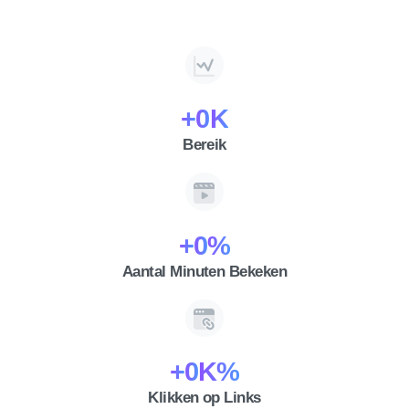
+
0
K
Bereik
+
0
%
Aantal Minuten Bekeken
+
0
K%
Klikken op Links