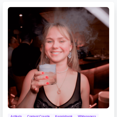
0
Artikels
Content Creatie
Kennisbank
Whitepapers