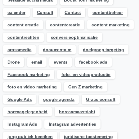
betaalde social media
Boost Your Marketing
calender
Consult
Contact
contentbeheer
content creatie
contentcreatie
content marketing
contentrechten
conversieoptimalisatie
crossmedia
documentaire
doelgroep targeting
Drone
email
events
facebook ads
Facebook marketing
foto- en videoproductie
foto en video marketing
Gen Z marketing
Google Ads
google agenda
Gratis consult
horecagelegenheid
horecamaastricht
Instagram Ads
Instagram advertenties
jong publiek bereiken
juridische toestemming