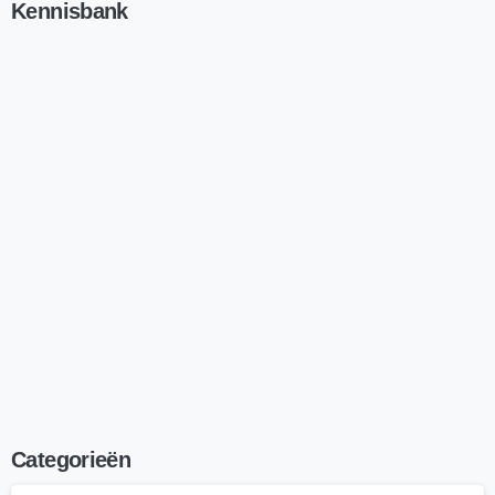
Kennisbank
Lees nu
Onze beste artikels!
Zie overzicht
Categorieën