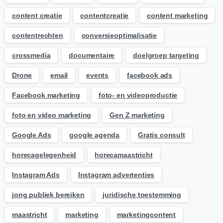
content creatie
contentcreatie
content marketing
contentrechten
conversieoptimalisatie
crossmedia
documentaire
doelgroep targeting
Drone
email
events
facebook ads
Facebook marketing
foto- en videoproductie
foto en video marketing
Gen Z marketing
Google Ads
google agenda
Gratis consult
horecagelegenheid
horecamaastricht
Instagram Ads
Instagram advertenties
jong publiek bereiken
juridische toestemming
maastricht
marketing
marketingcontent