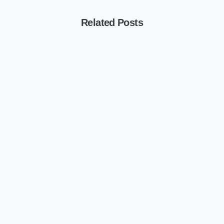
Related Posts
Artikels
Content Creatie
Kennisbank
Whitepapers
Portretfoto tip en tricks
19/05/2026