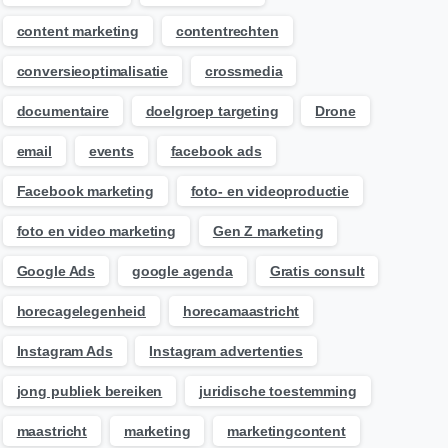
content marketing
contentrechten
conversieoptimalisatie
crossmedia
documentaire
doelgroep targeting
Drone
email
events
facebook ads
Facebook marketing
foto- en videoproductie
foto en video marketing
Gen Z marketing
Google Ads
google agenda
Gratis consult
horecagelegenheid
horecamaastricht
Instagram Ads
Instagram advertenties
jong publiek bereiken
juridische toestemming
maastricht
marketing
marketingcontent