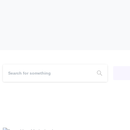
samenwerking met een klant waarbij we in zes maanden.
11/10/2024