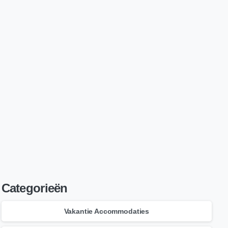
Lees nu
Onze beste artikels!
Zie overzicht
Categorieën
Vakantie Accommodaties