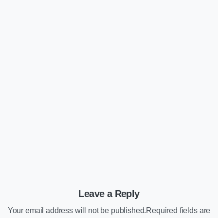
Artikels
Diensten
Kennisbank
Website
Groene webhosting: zo maak je jouw
website duurzamer én toekomstbestendig
24/11/2025
Leave a Reply
Your email address will not be published.Required fields are