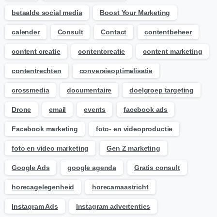
betaalde social media
Boost Your Marketing
calender
Consult
Contact
contentbeheer
content creatie
contentcreatie
content marketing
contentrechten
conversieoptimalisatie
crossmedia
documentaire
doelgroep targeting
Drone
email
events
facebook ads
Facebook marketing
foto- en videoproductie
foto en video marketing
Gen Z marketing
Google Ads
google agenda
Gratis consult
horecagelegenheid
horecamaastricht
Instagram Ads
Instagram advertenties