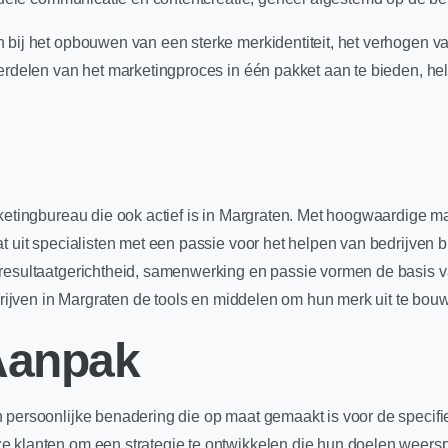
 bij het opbouwen van een sterke merkidentiteit, het verhogen v
derdelen van het marketingproces in één pakket aan te bieden, he
rketingbureau die ook actief is in Margraten. Met hoogwaardige m
t uit specialisten met een passie voor het helpen van bedrijven 
resultaatgerichtheid, samenwerking en passie vormen de basis va
edrijven in Margraten de tools en middelen om hun merk uit te bou
Aanpak
 persoonlijke benadering die op maat gemaakt is voor de specifie
 klanten om een strategie te ontwikkelen die hun doelen weerspi