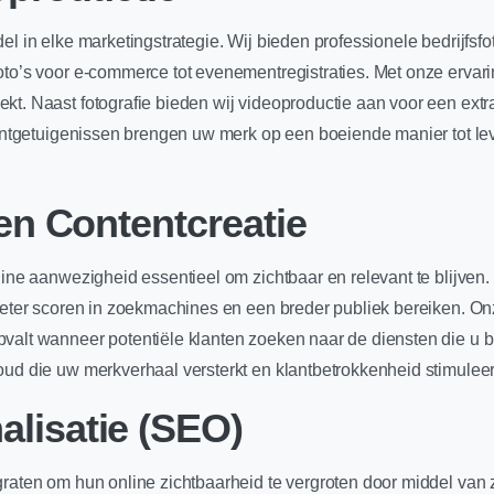
el in elke marketingstrategie. Wij bieden professionele bedrijfsf
oto’s voor e-commerce tot evenementregistraties. Met onze ervari
kt. Naast fotografie bieden wij videoproductie aan voor een ext
lantgetuigenissen brengen uw merk op een boeiende manier tot lev
 en Contentcreatie
nline aanwezigheid essentieel om zichtbaar en relevant te blijv
n beter scoren in zoekmachines en een breder publiek bereiken.
pvalt wanneer potentiële klanten zoeken naar de diensten die u 
oud die uw merkverhaal versterkt en klantbetrokkenheid stimuleer
lisatie (SEO)
graten om hun online zichtbaarheid te vergroten door middel va