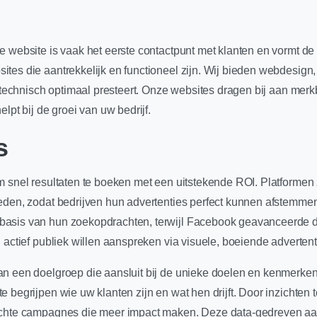
e website is vaak het eerste contactpunt met klanten en vormt de
tes die aantrekkelijk en functioneel zijn. Wij bieden webdesign
ok technisch optimaal presteert. Onze websites dragen bij aan me
lpt bij de groei van uw bedrijf.
s
om snel resultaten te boeken met een uitstekende ROI. Platforme
eden, zodat bedrijven hun advertenties perfect kunnen afstemmen
asis van hun zoekopdrachten, terwijl Facebook geavanceerde de
 actief publiek willen aanspreken via visuele, boeiende advertent
an een doelgroep die aansluit bij de unieke doelen en kenmerk
 begrijpen wie uw klanten zijn en wat hen drijft. Door inzichten
ichte campagnes die meer impact maken. Deze data-gedreven aanp