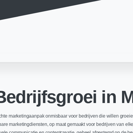
Bedrijfsgroei in 
gerichte marketingaanpak onmisbaar voor bedrijven die willen groei
albare marketingdiensten, op maat gemaakt voor bedrijven van e
isuele communicatie en contentcreatie, geheel afgestemd op de be