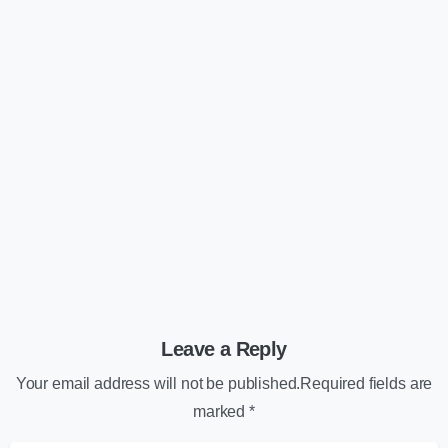
Artikels
Diensten
Kennisbank
Website
Groene webhosting: zo maak je jouw
website duurzamer én toekomstbestendig
24/11/2025
Leave a Reply
Your email address will not be published.Required fields are
marked *