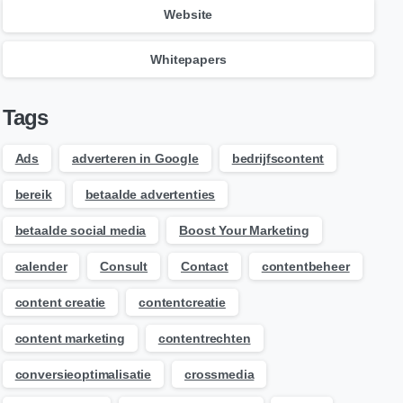
Website
Whitepapers
Tags
Ads
adverteren in Google
bedrijfscontent
bereik
betaalde advertenties
betaalde social media
Boost Your Marketing
calender
Consult
Contact
contentbeheer
content creatie
contentcreatie
content marketing
contentrechten
conversieoptimalisatie
crossmedia