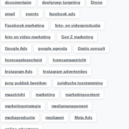
documentaire
doelgroep targeting
Drone
email
events
facebook ads
Facebook marketing
foto- en videoproductie
foto en video marketing
Gen Z marketing
Google Ads
google agenda
Gratis consult
horecagelegenheid
horecamaastricht
Instagram Ads
Instagram advertenties
jong publiek bereiken
juridische toestemming
maastricht
marketing
marketingcontent
marketingstrategie
mediamanagement
mediaproductie
mediawet
Meta Ads